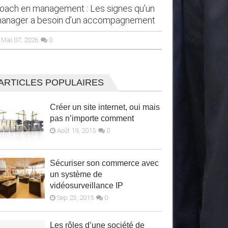
oach en management : Les signes qu’un
Comment trouv
anager a besoin d’un accompagnement
professionnell
pour les étudi
Mai 07, 2026
0
Mar 13, 2026
Coach en management : Les signes
ARTICLES POPULAIRES
qu’un manager a besoin d’un
Comment tro
accompagnement
professionnel
Créer un site internet, oui mais
complet pour
pas n’importe comment
Quand les urgences s’enchaînent, que l’équipe
s’essouffle et que les tensions se répètent, le
Août 19, 2015
0
Choisir la bonn
manager en paie rapidement le prix. Ces signaux
transformer votr
fragilisent la performance et pèsent sur le moral.
informé vous pe
Si...
professionnels 
Sécuriser son commerce avec
votre choix....
un système de
vidéosurveillance IP
Sep 23, 2015
0
Les rôles d’une société de