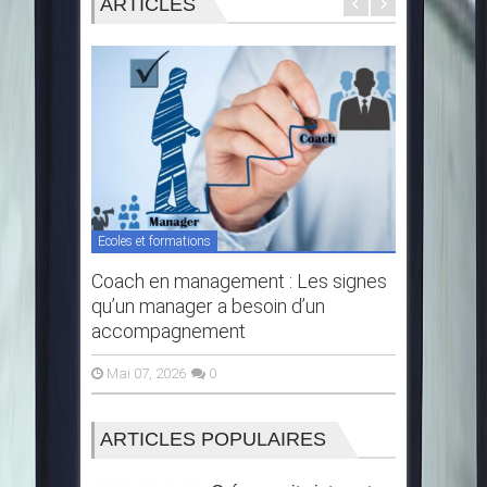
ARTICLES
Ecoles et formations
Ecoles et f
Coach en management : Les signes
Comment
qu’un manager a besoin d’un
professi
accompagnement
complet 
Mai 07, 2026
0
Mar 13, 
ARTICLES POPULAIRES
Coach en management : Les
Commen
signes qu’un manager a besoin
profess