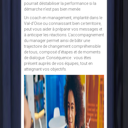
pourrait déstabiliser la performance si la
démarche n’est pas bien menée.
Un coach en management, implanté dans le
Val-d’Oise ou connaissant bien ce territoire,
peut vous aider à préparer vos messages et
à anticiper les réactions. L’accompagnement
du manager permet ainsi de bâtir une
trajectoire de changement compréhensible
de tous, composé d’étapes et de moments
de dialogue. Conséquence : vous êtes
présent auprès de vos équipes, tout en
atteignant vos objectifs.