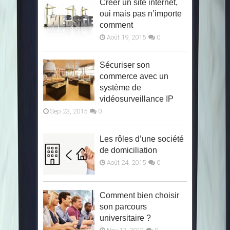
Créer un site internet,
d’un accompagnement
comple
oui mais pas n’importe
comment
Quand les urgences s’enchaînent, que
Choisir 
l’équipe s’essouffle et que les tensions se
professi
Août 19, 2015
0
répètent, le manager en paie rapidement le
avenir. U
prix. Ces signaux fragilisent la
vous per
Sécuriser son
performance et pèsent sur le moral. Si...
professi
commerce avec un
domaine 
système de
vidéosurveillance IP
Sep 23, 2015
0
Les rôles d’une société
de domiciliation
Août 24, 2015
0
Comment bien choisir
son parcours
universitaire ?