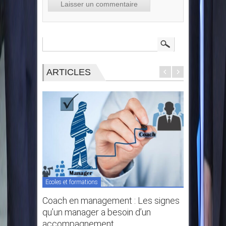
ARTICLES
Ecoles et formations
Ecoles et f
Coach en management : Les signes
Comment
qu’un manager a besoin d’un
professi
accompagnement
complet 