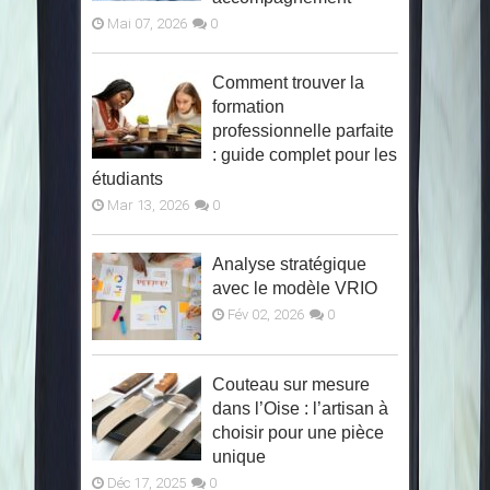
Mai 07, 2026
0
Comment trouver la
formation
professionnelle parfaite
: guide complet pour les
étudiants
Mar 13, 2026
0
Analyse stratégique
avec le modèle VRIO
Fév 02, 2026
0
Couteau sur mesure
dans l’Oise : l’artisan à
choisir pour une pièce
unique
Déc 17, 2025
0